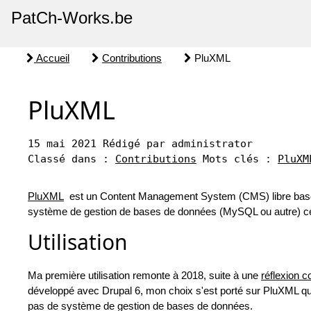
PatCh-Works.be
Accueil
Contributions
PluXML
PluXML
15 mai 2021
Rédigé par administrator
Classé dans :
Contributions
Mots clés :
PluXM
PluXML
est un Content Management System (CMS) libre basé s
système de gestion de bases de données (MySQL ou autre) ce 
Utilisation
Ma première utilisation remonte à 2018, suite à une
réflexion c
développé avec Drupal 6, mon choix s'est porté sur PluXML qui 
pas de système de gestion de bases de données.