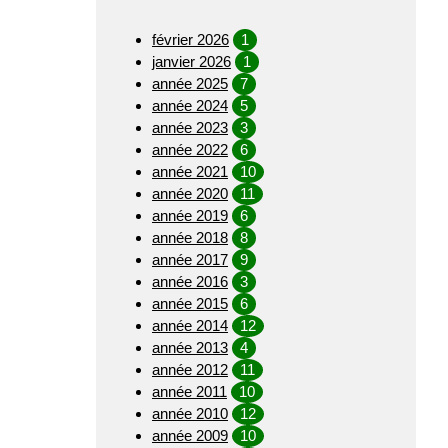
février 2026
1
janvier 2026
1
année 2025
7
année 2024
5
année 2023
3
année 2022
6
année 2021
10
année 2020
11
année 2019
6
année 2018
8
année 2017
9
année 2016
3
année 2015
6
année 2014
12
année 2013
4
année 2012
11
année 2011
10
année 2010
12
année 2009
10