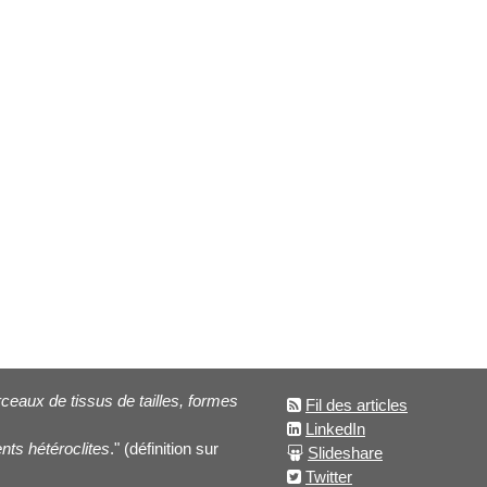
eaux de tissus de tailles, formes
Fil des articles
LinkedIn
nts hétéroclites
." (définition sur
Slideshare
Twitter