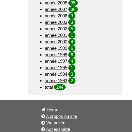
année 2008
35
année 2007
36
année 2006
3
année 2003
3
année 2002
5
année 2001
1
année 2000
4
année 1999
6
année 1998
6
année 1997
4
année 1995
1
année 1994
3
année 1993
2
total
244
Home
A propos du site
Vie privée
Accessibilité