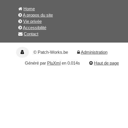
Home
A propos du site
Vie privée
Accessibilité
Contact
© Patch-Works.be
Administration
Généré par
PluXml
en 0.014s
Haut de page