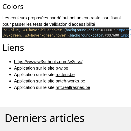
Colors
Les couleurs proposées par défaut ont un contraste insuffisant
pour passer les tests de validation d'accessibilité
.w3-blue
,
.w3-hover-blue:hover
 {
background-color
:#0000C7
!import
.w3-green
,
.w3-hover-green:hover
 {
background-color
:#007A00
!impo
Liens
https://www.w3schools.com/w3css/
Application sur le site
p-w.be
Application sur le site
rocteur.be
Application sur le site
patch-works.be
Application sur le site
mfcrealfrasnes.be
Derniers articles