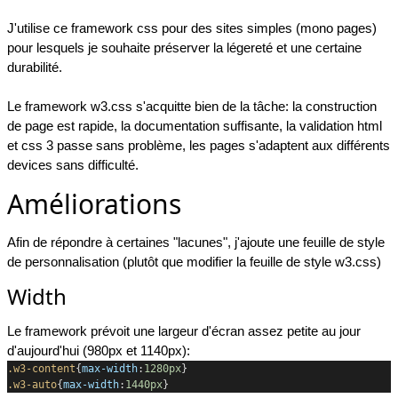
J'utilise ce framework css pour des sites simples (mono pages)
pour lesquels je souhaite préserver la légereté et une certaine
durabilité.
Le framework w3.css s'acquitte bien de la tâche: la construction
de page est rapide, la documentation suffisante, la validation html
et css 3 passe sans problème, les pages s'adaptent aux différents
devices sans difficulté.
Améliorations
Afin de répondre à certaines "lacunes", j'ajoute une feuille de style
de personnalisation (plutôt que modifier la feuille de style w3.css)
Width
Le framework prévoit une largeur d'écran assez petite au jour
d'aujourd'hui (980px et 1140px):
.w3-content
{
max-width
:
1280px
}
.w3-auto
{
max-width
:
1440px
}