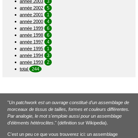
année 2003
3
année 2002
5
année 2001
1
année 2000
4
année 1999
6
année 1998
6
année 1997
4
année 1995
1
année 1994
3
année 1993
2
total
244
"
Un patchwork est un ouvrage constitué d'un assemblage de
morceaux de tissus de tailles, formes et couleurs différentes.
Par analogie, le mot s'emploie aussi pour un assemblage
d'éléments hétéroclites
." (définition sur Wikipedia).
C'est un peu ce que vous trouverez ici: un assemblage