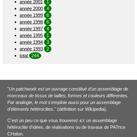
année 2001
1
année 2000
4
année 1999
6
année 1998
6
année 1997
4
année 1995
1
année 1994
3
année 1993
2
total
244
"
Un patchwork est un ouvrage constitué d'un assemblage de
morceaux de tissus de tailles, formes et couleurs différentes.
Par analogie, le mot s'emploie aussi pour un assemblage
d'éléments hétéroclites
." (définition sur Wikipedia).
C'est un peu ce que vous trouverez ici: un assemblage
hétéroclite d'idées, de réalisations ou de travaux de PATrice
CHalon.