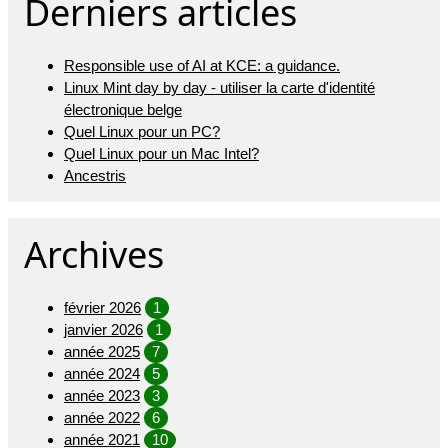
Derniers articles
Responsible use of AI at KCE: a guidance.
Linux Mint day by day - utiliser la carte d'identité
électronique belge
Quel Linux pour un PC?
Quel Linux pour un Mac Intel?
Ancestris
Archives
février 2026
1
janvier 2026
1
année 2025
7
année 2024
5
année 2023
3
année 2022
6
année 2021
10