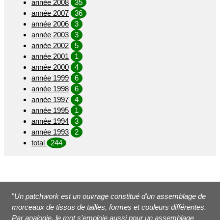
année 2008
35
année 2007
36
année 2006
3
année 2003
3
année 2002
5
année 2001
1
année 2000
4
année 1999
6
année 1998
6
année 1997
4
année 1995
1
année 1994
3
année 1993
2
total
244
"
Un patchwork est un ouvrage constitué d'un assemblage de
morceaux de tissus de tailles, formes et couleurs différentes.
Par analogie, le mot s'emploie aussi pour un assemblage