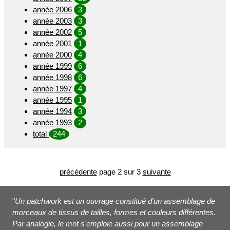
année 2006
3
année 2003
3
année 2002
5
année 2001
1
année 2000
4
année 1999
6
année 1998
6
année 1997
4
année 1995
1
année 1994
3
année 1993
2
total
244
précédente
page 2 sur 3
suivante
"
Un patchwork est un ouvrage constitué d'un assemblage de
morceaux de tissus de tailles, formes et couleurs différentes.
Par analogie, le mot s'emploie aussi pour un assemblage