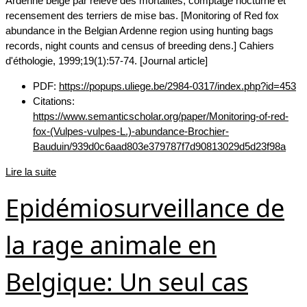
Ardenne belge par relevé des mortalités, comptage nocturne et
recensement des terriers de mise bas. [Monitoring of Red fox
abundance in the Belgian Ardenne region using hunting bags
records, night counts and census of breeding dens.] Cahiers
d'éthologie, 1999;19(1):57-74. [Journal article]
PDF:
https://popups.uliege.be/2984-0317/index.php?id=453
Citations:
https://www.semanticscholar.org/paper/Monitoring-of-red-
fox-(Vulpes-vulpes-L.)-abundance-Brochier-
Bauduin/939d0c6aad803e379787f7d90813029d5d23f98a
Lire la suite
Epidémiosurveillance de
la rage animale en
Belgique: Un seul cas