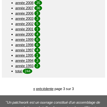
année 2008
35
année 2007
36
année 2006
3
année 2003
3
année 2002
5
année 2001
1
année 2000
4
année 1999
6
année 1998
6
année 1997
4
année 1995
1
année 1994
3
année 1993
2
total
244
«
précédente
page 3 sur 3
"
Un patchwork est un ouvrage constitué d'un assemblage de