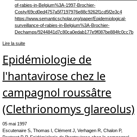
of-rabies-in-Belgium%3A-1997-Brochier-
Costy/69cd0ed4757a5f7197976e88c9262f1cd5f2e3c4
https://www.semanticscholar.org/paper/Epidemiological-
surveillance-of-rabies-in-Belgium%3A-Brochier-
Dechamps/9244841d7c80ca0edab177e9f087be884fc0cc7b
Lire la suite
Epidémiologie de
l'hantavirose chez le
campagnol roussâtre
(Clethrionomys glareolus)
05 mai 1997
Escutenaire S, Thomas I, Clément J, Verhagen R, Chalon P,