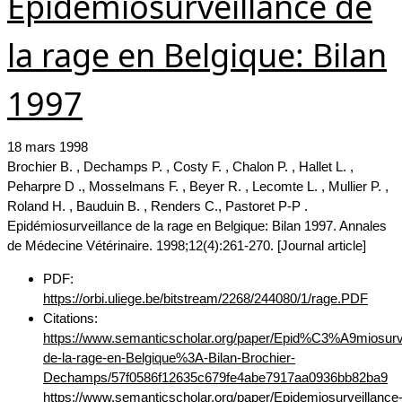
Epidémiosurveillance de
la rage en Belgique: Bilan
1997
18 mars 1998
Brochier B. , Dechamps P. , Costy F. , Chalon P. , Hallet L. ,
Peharpre D ., Mosselmans F. , Beyer R. , Lecomte L. , Mullier P. ,
Roland H. , Bauduin B. , Renders C., Pastoret P-P .
Epidémiosurveillance de la rage en Belgique: Bilan 1997. Annales
de Médecine Vétérinaire. 1998;12(4):261-270. [Journal article]
PDF:
https://orbi.uliege.be/bitstream/2268/244080/1/rage.PDF
Citations:
https://www.semanticscholar.org/paper/Epid%C3%A9miosurve
de-la-rage-en-Belgique%3A-Bilan-Brochier-
Dechamps/57f0586f12635c679fe4abe7917aa0936bb82ba9
https://www.semanticscholar.org/paper/Epidemiosurveillance