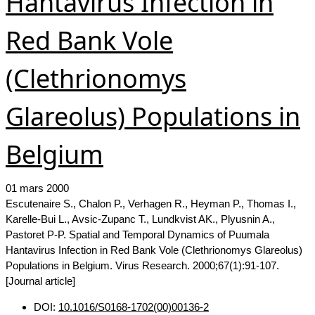
Hantavirus Infection in
Red Bank Vole
(Clethrionomys
Glareolus) Populations in
Belgium
01 mars 2000
Escutenaire S., Chalon P., Verhagen R., Heyman P., Thomas I.,
Karelle-Bui L., Avsic-Zupanc T., Lundkvist AK., Plyusnin A.,
Pastoret P-P. Spatial and Temporal Dynamics of Puumala
Hantavirus Infection in Red Bank Vole (Clethrionomys Glareolus)
Populations in Belgium. Virus Research. 2000;67(1):91-107.
[Journal article]
DOI:
10.1016/S0168-1702(00)00136-2