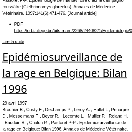
Pastoret P-P. Epidémiologie de l'hantavirose chez le campagnol
roussâtre (Clethrionomys glareolus). Annales de Médecine
Vétérinaire. 1997;141(6):471-476. [Journal article]
PDF
https://orbi.uliege.be/bitstream/2268/244082/1/Epidemiolog
Lire la suite
Epidémiosurveillance de
la rage en Belgique: Bilan
1996
29 avril 1997
Brochier B , Costy F , Dechamps P , Leroy A. , Hallet L , Peharpre
D , Mosselmans F. , Beyer R. , Lecomte L. , Mullier P. , Roland H.
, Bauduin B. , Chalon P. , Pastoret P-P . Epidémiosurveillance de
la rage en Belgique: Bilan 1996. Annales de Médecine Vétérinaire.