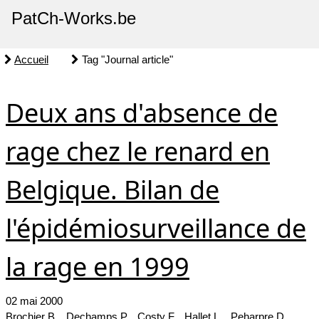
PatCh-Works.be
Accueil
Tag "Journal article"
Deux ans d'absence de
rage chez le renard en
Belgique. Bilan de
l'épidémiosurveillance de
la rage en 1999
02 mai 2000
Brochier B. , Dechamps P. , Costy F. , Hallet L. , Peharpre D .,