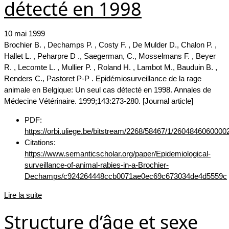
détecté en 1998
10 mai 1999
Brochier B. , Dechamps P. , Costy F. , De Mulder D., Chalon P. ,
Hallet L. , Peharpre D ., Saegerman, C., Mosselmans F. , Beyer
R. , Lecomte L. , Mullier P. , Roland H. , Lambot M., Bauduin B. ,
Renders C., Pastoret P-P . Epidémiosurveillance de la rage
animale en Belgique: Un seul cas détecté en 1998. Annales de
Médecine Vétérinaire. 1999;143:273-280. [Journal article]
PDF:
https://orbi.uliege.be/bitstream/2268/58467/1/2604846060000
Citations:
https://www.semanticscholar.org/paper/Epidemiological-
surveillance-of-animal-rabies-in-a-Brochier-
Dechamps/c924264448ccb0071ae0ec69c673034de4d5559c
Lire la suite
Structure d’âge et sexe