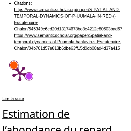
Citations:
https://www.semanticscholar.org/paper/S-PATIAL-AND-
TEMPORAL-DYNAMICS-OF-P-UUMALA-IN-RED-(-
Escutenaire-
Chalon/545349c6cd20d13174678be8e4212c80603bad67
https://www.semanticscholar.org/paper/Spatial-and-
temporal-dynamics-of-Puumala-hantavirus-Escutenaire-
Chalon/94b701d57e813b6dbe63ff15d9db08ad4d37a415
Lire la suite
Estimation de
l’abondance du renard