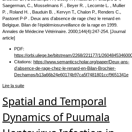
Saegerman, C., Mosselmans F. , Beyer R. , Lecomte L. , Mullier
P. , Roland H. , Bauduin B. , Kervyn T., Chalon P., Renders C.,
Pastoret P-P . Deux ans d'absence de rage chez le renard en
Belgique. Bilan de l'épidémiosurveillance de la rage en 1999.
Annales de Médecine Vétérinaire. 2000;144(4):247-254. [Journal
article]
PDF:
https://orbi.uliege.be/bitstream/2268/221177/1/260484534600
Citations:
https://www.semanticscholar.org/paper/Deux-ans-
d'absence-de-rage-chez-le-renard-en-Bilan-Brochier-
Dechamps/b13a66b24e60174b97ca5f7481801ccf9651341e
Lire la suite
Spatial and Temporal
Dynamics of Puumala