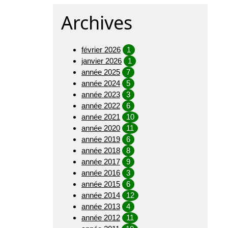
Archives
février 2026
1
janvier 2026
1
année 2025
7
année 2024
5
année 2023
3
année 2022
6
année 2021
10
année 2020
11
année 2019
6
année 2018
8
année 2017
9
année 2016
3
année 2015
6
année 2014
12
année 2013
4
année 2012
11