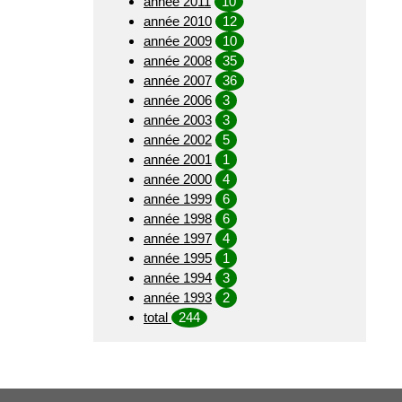
année 2011
10
année 2010
12
année 2009
10
année 2008
35
année 2007
36
année 2006
3
année 2003
3
année 2002
5
année 2001
1
année 2000
4
année 1999
6
année 1998
6
année 1997
4
année 1995
1
année 1994
3
année 1993
2
total
244