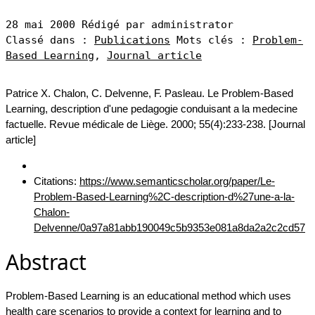
28 mai 2000
Rédigé par administrator
Classé dans :
Publications
Mots clés :
Problem-
Based Learning
,
Journal article
Patrice X. Chalon, C. Delvenne, F. Pasleau. Le Problem-Based
Learning, description d'une pedagogie conduisant a la medecine
factuelle. Revue médicale de Liège. 2000; 55(4):233-238. [Journal
article]
Citations:
https://www.semanticscholar.org/paper/Le-
Problem-Based-Learning%2C-description-d%27une-a-la-
Chalon-
Delvenne/0a97a81abb190049c5b9353e081a8da2a2c2cd57
Abstract
Problem-Based Learning is an educational method which uses
health care scenarios to provide a context for learning and to