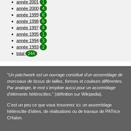
année 2001
1
année 2000
4
année 1999
6
année 1998
6
année 1997
4
année 1995
1
année 1994
3
année 1993
2
total
244
"
Un patchwork est un ouvrage constitué d'un assemblage de
morceaux de tissus de tailles, formes et couleurs différentes.
Par analogie, le mot s'emploie aussi pour un assemblage
d'éléments hétéroclites
." (définition sur Wikipedia).
C'est un peu ce que vous trouverez ici: un assemblage
hétéroclite d'idées, de réalisations ou de travaux de PATrice
CHalon.